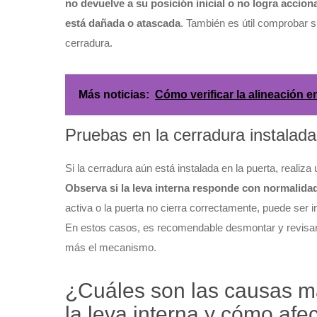
no devuelve a su posición inicial o no logra acciona
está dañada o atascada
. También es útil comprobar si
cerradura.
Más noticias:
Cómo verificar la alineación e
Pruebas en la cerradura instalada
Si la cerradura aún está instalada en la puerta, realiza
Observa si la leva interna responde con normalida
activa o la puerta no cierra correctamente, puede ser i
En estos casos, es recomendable desmontar y revisar l
más el mecanismo.
¿Cuáles son las causas 
la leva interna y cómo afe