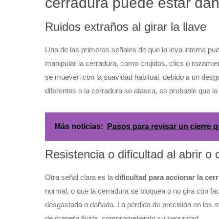
cerradura puede estar da
Ruidos extraños al girar la llave
Una de las primeras señales de que la leva interna pu
manipular la cerradura, como crujidos, clics o rozamie
se mueven con la suavidad habitual, debido a un desgas
diferentes o la cerradura se atasca, es probable que la
Más noticias:
Pasos para revisar un cierre 
Resistencia o dificultad al abrir o 
Otra señal clara es la
dificultad para accionar la cer
normal, o que la cerradura se bloquea o no gira con faci
desgastada o dañada. La pérdida de precisión en los m
de manera fluida, comprometiendo su seguridad.