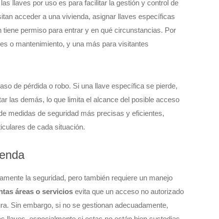
s llaves por uso es para facilitar la gestión y control de
tan acceder a una vivienda, asignar llaves específicas
n tiene permiso para entrar y en qué circunstancias. Por
ones o mantenimiento, y una más para visitantes
so de pérdida o robo. Si una llave específica se pierde,
ar las demás, lo que limita el alcance del posible acceso
 de medidas de seguridad más precisas y eficientes,
iculares de cada situación.
ienda
ivamente la seguridad, pero también requiere un manejo
ntas áreas o servicios
evita que un acceso no autorizado
tura. Sin embargo, si no se gestionan adecuadamente,
s llaves, especialmente si estas no están bien custodias.