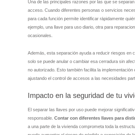
Una de las principales razones por las que se separan la
acceso. Cuando diferentes personas o servicios necesi
para cada función permite identificar rápidamente quié
ejemplo, una llave para uso diario, otra para reparaci
ocasionales.
Además, esta separación ayuda a reducir riesgos en ca
solo se puede anular o cambiar esa cerradura sin afect
no autorizado. Esto también facilita la implementación
ajustando el control de accesos a las necesidades part
Impacto en la seguridad de tu viv
El separar las llaves por uso puede mejorar significat
responsable.
Contar con diferentes llaves para disti
a una parte de la vivienda comprometa toda la estruc
puede aumentar el riesgo de pérdida o exposición de la