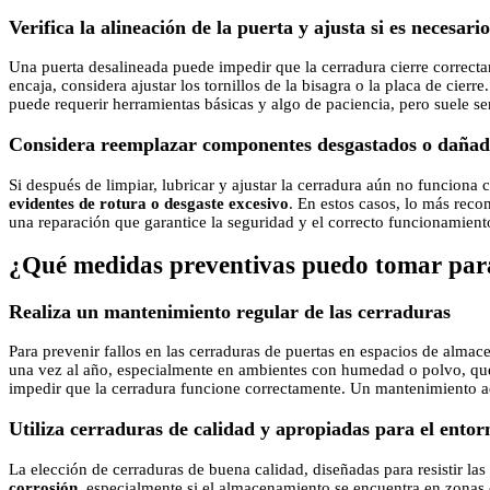
Verifica la alineación de la puerta y ajusta si es necesario
Una puerta desalineada puede impedir que la cerradura cierre correct
encaja, considera ajustar los tornillos de la bisagra o la placa de cierre
puede requerir herramientas básicas y algo de paciencia, pero suele se
Considera reemplazar componentes desgastados o dañad
Si después de limpiar, lubricar y ajustar la cerradura aún no funciona
evidentes de rotura o desgaste excesivo
. En estos casos, lo más recom
una reparación que garantice la seguridad y el correcto funcionamiento
¿Qué medidas preventivas puedo tomar para 
Realiza un mantenimiento regular de las cerraduras
Para prevenir fallos en las cerraduras de puertas en espacios de alma
una vez al año, especialmente en ambientes con humedad o polvo, qu
impedir que la cerradura funcione correctamente. Un mantenimiento ad
Utiliza cerraduras de calidad y apropiadas para el entor
La elección de cerraduras de buena calidad, diseñadas para resistir las
corrosión
, especialmente si el almacenamiento se encuentra en zonas 