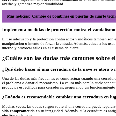
averías y garantiza mayor durabilidad.
Más noticias:
Cambio de bombines en puertas de cuarto técn
Implementa medidas de protección contra el vandalismo 
El uso adecuado y la protección contra actos vandálicos también son 
manipulación o intento de forzar la entrada. Además, educa a los usuar
interno y provocar fallos en el sistema de cierre.
¿Cuáles son las dudas más comunes sobre el
¿Qué debo hacer si una cerradura de la nave se atora o 
Una de las dudas más frecuentes es cómo actuar cuando una cerradura p
el problema o dañar el mecanismo. La causa más común suele ser acumu
productos específicos para cerraduras, asegurando un funcionamiento
¿Cuándo es recomendable cambiar una cerradura en lug
Muchas veces, las dudas surgen sobre si una cerradura puede reparars
sido comprometida en su integridad
. Además, si la cerradura es ant
efectiva en la nave.