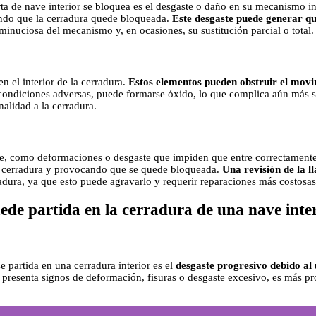
 de nave interior se bloquea es el desgaste o daño en su mecanismo int
ando que la cerradura quede bloqueada.
Este desgaste puede generar qu
 minuciosa del mecanismo y, en ocasiones, su sustitución parcial o total.
n el interior de la cerradura.
Estos elementos pueden obstruir el movim
condiciones adversas, puede formarse óxido, lo que complica aún más s
nalidad a la cerradura.
e, como deformaciones o desgaste que impiden que entre correctamente e
 la cerradura y provocando que se quede bloqueada.
Una revisión de la ll
radura, ya que esto puede agravarlo y requerir reparaciones más costosas
uede partida en la cerradura de una nave inte
partida en una cerradura interior es el
desgaste progresivo debido al 
ve presenta signos de deformación, fisuras o desgaste excesivo, es más pr