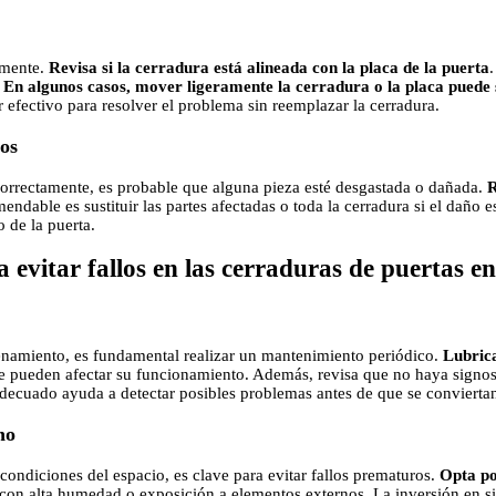
amente.
Revisa si la cerradura está alineada con la placa de la puerta
.
.
En algunos casos, mover ligeramente la cerradura o la placa puede 
r efectivo para resolver el problema sin reemplazar la cerradura.
os
 correctamente, es probable que alguna pieza esté desgastada o dañada.
R
endable es sustituir las partes afectadas o toda la cerradura si el daño 
 de la puerta.
evitar fallos en las cerraduras de puertas e
cenamiento, es fundamental realizar un mantenimiento periódico.
Lubrica
e pueden afectar su funcionamiento. Además, revisa que no haya signo
ecuado ayuda a detectar posibles problemas antes de que se conviertan
no
 condiciones del espacio, es clave para evitar fallos prematuros.
Opta po
con alta humedad o exposición a elementos externos. La inversión en sis