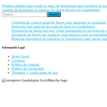
Pruebas simples para verificar antes de desmontar una cerradura en G
Cambio de bombines en puertas de cuarto técnico en Guadalajara
Checklist de control anual de llaves para mantener la seguridad
Protocolo tras extravío de copia de llave en Guadalajara
Separación de llaves por uso: cómo gestionarla en servicios de 
Inventario de llaves por estancia: guía práctica para tu segurid
Rotación preventiva de cilindros en Guadalajara para mayor se
Información Legal
Aviso Legal
Contacto
Política de cookies
Política de privacidad
Términos y condiciones de uso