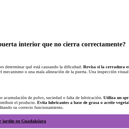
erta interior que no cierra correctamente?
es determinar qué está causando la dificultad.
Revisa si la cerradura es
el mecanismo o una mala alineación de la puerta. Una inspección visual 
r acumulación de polvo, suciedad o falta de lubricación.
Utiliza un sp
istribuir el producto.
Evita lubricantes a base de grasa o aceite vegeta
litando su correcto funcionamiento.
de jardín en Guadalajara