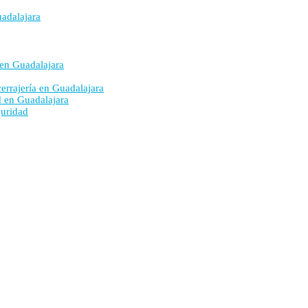
uadalajara
 en Guadalajara
cerrajería en Guadalajara
ad en Guadalajara
guridad