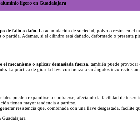
 aluminio ligero en Guadalajara
ipo de fallo o daño
. La acumulación de suciedad, polvo o restos en el 
 o partida. Además, si el cilindro está dañado, deformado o presenta pie
te el mecanismo o aplicar demasiada fuerza
, también puede provocar 
do. La práctica de girar la llave con fuerza o en ángulos incorrectos au
etales pueden expandirse o contraerse, afectando la facilidad de inserci
ación tienen mayor tendencia a partirse.
generar resistencia que, combinada con una llave desgastada, facilite qu