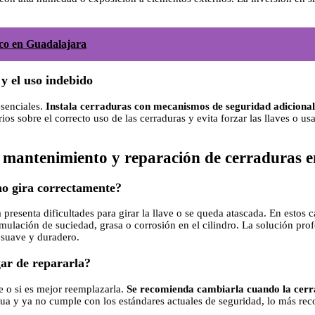
ico en Guadalajara
y el uso indebido
esenciales.
Instala cerraduras con mecanismos de seguridad adicionale
ios sobre el correcto uso de las cerraduras y evita forzar las llaves o
 mantenimiento y reparación de cerraduras e
no gira correctamente?
resenta dificultades para girar la llave o se queda atascada. En estos 
lación de suciedad, grasa o corrosión en el cilindro. La solución pro
 suave y duradero.
ar de repararla?
e o si es mejor reemplazarla.
Se recomienda cambiarla cuando la cerra
igua y ya no cumple con los estándares actuales de seguridad, lo más rec