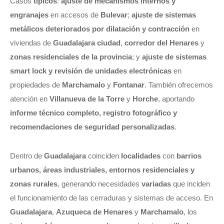
Casos
típicos
:
ajuste de mecanismos internos y
engranajes
en accesos de
Bulevar
;
ajuste de sistemas
metálicos deteriorados por dilatación y contracción
en
viviendas de
Guadalajara ciudad
,
corredor del Henares
y
zonas residenciales de la provincia
; y
ajuste de sistemas
smart lock y revisión de unidades electrónicas
en
propiedades de
Marchamalo
y
Fontanar
. También ofrecemos
atención en
Villanueva de la Torre
y
Horche
, aportando
informe técnico completo, registro fotográfico y
recomendaciones de seguridad personalizadas
.
Dentro de
Guadalajara
coinciden
localidades
con
barrios
urbanos, áreas industriales, entornos residenciales y
zonas rurales
, generando necesidades
variadas
que inciden
el funcionamiento de las cerraduras y sistemas de acceso. En
Guadalajara
,
Azuqueca de Henares
y
Marchamalo
, los