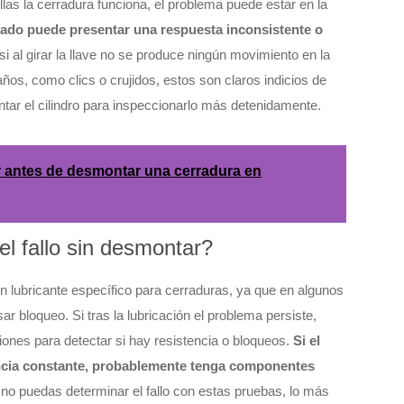
llas la cerradura funciona, el problema puede estar en la
do puede presentar una respuesta inconsistente o
i al girar la llave no se produce ningún movimiento en la
os, como clics o crujidos, estos son claros indicios de
tar el cilindro para inspeccionarlo más detenidamente.
r antes de desmontar una cerradura en
el fallo sin desmontar?
n lubricante específico para cerraduras, ya que en algunos
 bloqueo. Si tras la lubricación el problema persiste,
iones para detectar si hay resistencia o bloqueos.
Si el
tencia constante, probablemente tenga componentes
no puedas determinar el fallo con estas pruebas, lo más