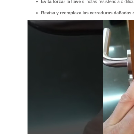
Evita forzar la llave
si notas resistencia o dificul
Revisa y reemplaza las cerraduras dañadas 