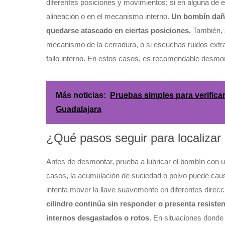
diferentes posiciones y movimientos; si en alguna de e
alineación o en el mecanismo interno.
Un bombín daña
quedarse atascado en ciertas posiciones.
También, s
mecanismo de la cerradura, o si escuchas ruidos extrañ
fallo interno. En estos casos, es recomendable desmon
Más noticias:
Pruebas simples para verifica
Guadalajara
¿Qué pasos seguir para localizar 
Antes de desmontar, prueba a lubricar el bombín con u
casos, la acumulación de suciedad o polvo puede causar
intenta mover la llave suavemente en diferentes direcc
cilindro continúa sin responder o presenta resis
internos desgastados o rotos.
En situaciones donde 