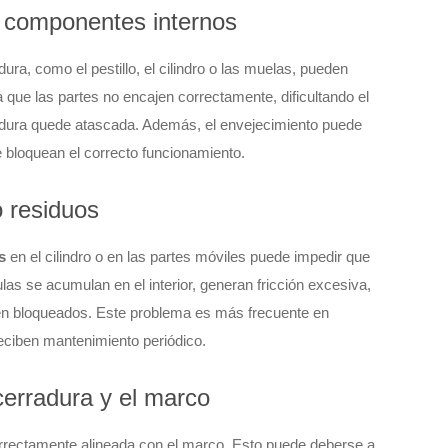
s componentes internos
ura, como el pestillo, el cilindro o las muelas, pueden
 que las partes no encajen correctamente, dificultando el
dura quede atascada. Además, el envejecimiento puede
bloquean el correcto funcionamiento.
 residuos
s
en el cilindro o en las partes móviles puede impedir que
las se acumulan en el interior, generan fricción excesiva,
eden bloqueados. Este problema es más frecuente en
eciben mantenimiento periódico.
cerradura y el marco
orrectamente alineada con el marco. Esto puede deberse a