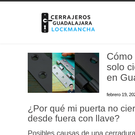
Skip
to
content
Cómo s
solo c
en Gu
febrero 19, 20
¿Por qué mi puerta no cier
desde fuera con llave?
Posibles causas de una cerradura