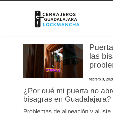
Skip
to
content
Puerta
las bi
probl
febrero 9, 202
¿Por qué mi puerta no abr
bisagras en Guadalajara?
Problemas de alineación y ajuste 