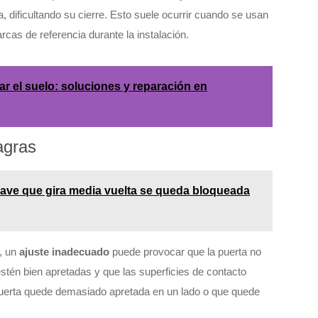
, dificultando su cierre. Esto suele ocurrir cuando se usan
rcas de referencia durante la instalación.
ar el suelo: soluciones y reparación en
agras
llave que gira media vuelta se queda bloqueada
s, un
ajuste inadecuado
puede provocar que la puerta no
estén bien apretadas y que las superficies de contacto
puerta quede demasiado apretada en un lado o que quede